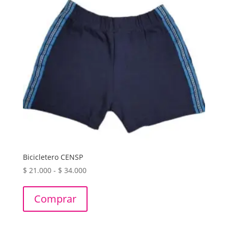
Bicicletero CENSP
Rango
$
21.000
-
$
34.000
de
precios:
Comprar
desde
$ 21.000