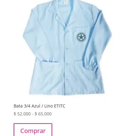
Bata 3/4 Azul / Lino ETITC
Rango
$
52.000
-
$
65.000
de
precios:
Comprar
desde