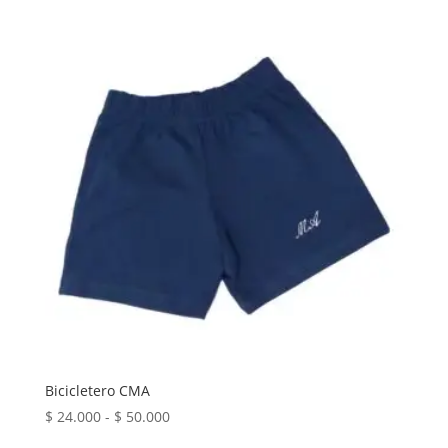
hasta
$ 34.000
Bicicletero CMA
Rango
$
24.000
-
$
50.000
de