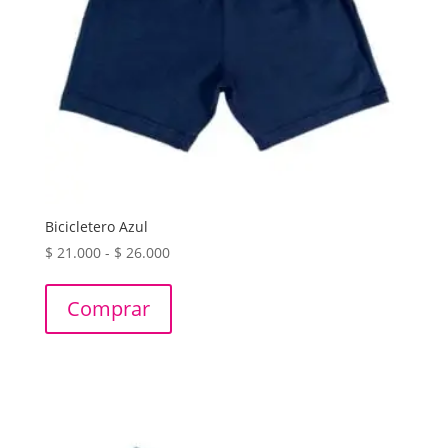
Bicicletero Azul
Rango
$
21.000
-
$
26.000
de
precios:
Comprar
desde
$ 21.000
hasta
$ 26.000