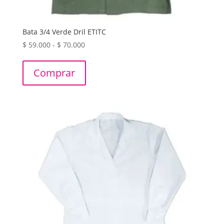
Bata 3/4 Verde Dril ETITC
Rango
$
59.000
-
$
70.000
de
precios:
Comprar
desde
$ 59.000
hasta
$ 70.000