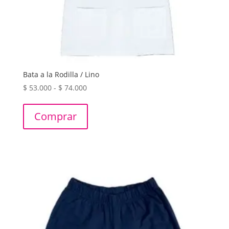
Bata a la Rodilla / Lino
Rango
$
53.000
-
$
74.000
de
precios:
Comprar
desde
$ 53.000
hasta
$ 74.000