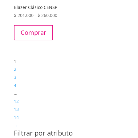
Blazer Clásico CENSP
Rango
$
201.000
-
$
260.000
de
precios:
Comprar
desde
$ 201.000
hasta
$ 260.000
1
2
3
4
…
12
13
14
→
Filtrar por atributo