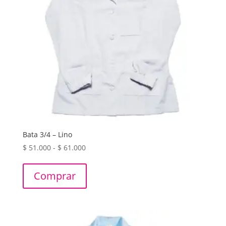
Bata 3/4 – Lino
Rango
$
51.000
-
$
61.000
de
precios:
Comprar
desde
$ 51.000
hasta
$ 61.000