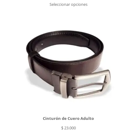
de
Seleccionar opciones
precios:
desde
$ 17.000
hasta
$ 18.000
Cinturón de Cuero Adulto
$
23.000