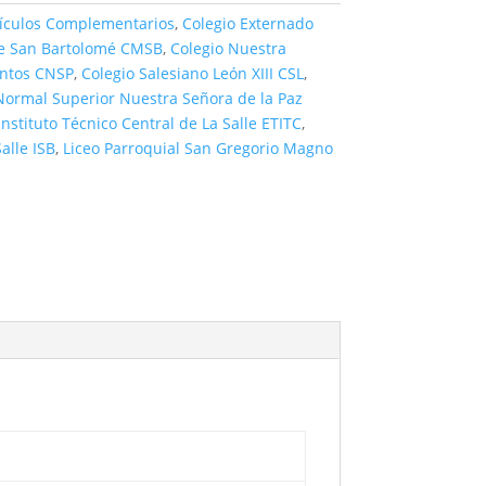
tículos Complementarios
,
Colegio Externado
de San Bartolomé CMSB
,
Colegio Nuestra
antos CNSP
,
Colegio Salesiano León XIII CSL
,
Normal Superior Nuestra Señora de la Paz
nstituto Técnico Central de La Salle ETITC
,
alle ISB
,
Liceo Parroquial San Gregorio Magno