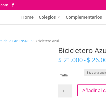
s.com
Home
Colegios
Complementarios
ra de la Paz ENSNSP
/ Bicicletero Azul
Bicicletero Azu
$
21.000
-
$
26.0
Talla
Bicicletero
Añadir al c
Azul
cantidad