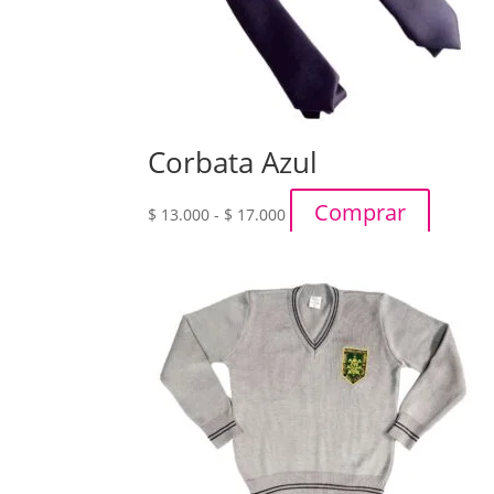
Corbata Azul
Rango
Comprar
$
13.000
-
$
17.000
de
precios:
desde
$ 13.000
hasta
$ 17.000