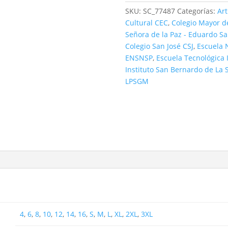
SKU:
SC_77487
Categorías:
Ar
Cultural CEC
,
Colegio Mayor 
Señora de la Paz - Eduardo S
Colegio San José CSJ
,
Escuela 
ENSNSP
,
Escuela Tecnológica I
Instituto San Bernardo de La S
LPSGM
4
,
6
,
8
,
10
,
12
,
14
,
16
,
S
,
M
,
L
,
XL
,
2XL
,
3XL