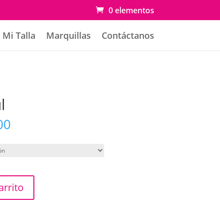
0 elementos
Mi Talla
Marquillas
Contáctanos
l
Rango
00
de
precios:
desde
$ 21.000
hasta
arrito
$ 26.000