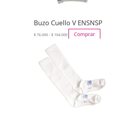
Buzo Cuello V ENSNSP
Rango
Comprar
$
76.000
-
$
104.000
de
precios:
desde
$ 76.000
hasta
$ 104.000