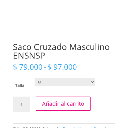
Saco Cruzado Masculino
ENSNSP
Rango
$
79.000
-
$
97.000
de
precios:
desde
Talla
$ 79.000
hasta
Saco
Añadir al carrito
$ 97.000
Cruzado
Masculino
ENSNSP
cantidad