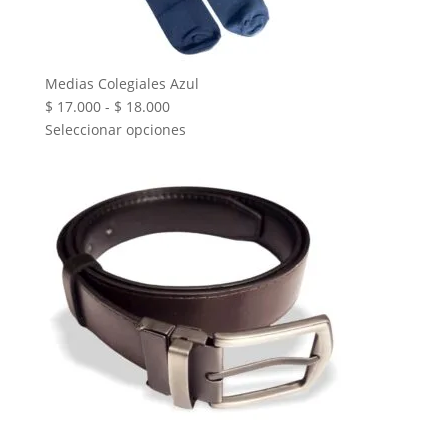
Medias Colegiales Azul
Rango
$
17.000
-
$
18.000
de
Seleccionar opciones
precios:
desde
$ 17.000
hasta
$ 18.000