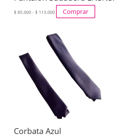
Rango
Comprar
$
85.000
-
$
113.000
de
precios:
desde
$ 85.000
hasta
$ 113.000
Corbata Azul