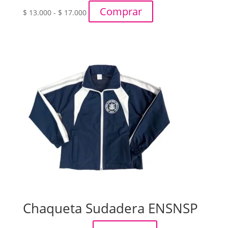
Rango
Comprar
$
13.000
-
$
17.000
de
precios:
desde
$ 13.000
hasta
$ 17.000
Chaqueta Sudadera ENSNSP