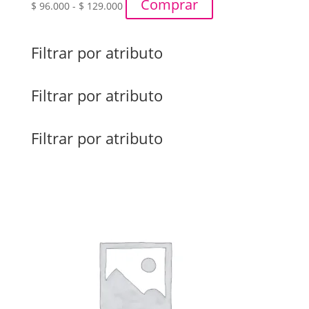
Rango
Comprar
$
96.000
-
$
129.000
de
precios:
desde
Filtrar por atributo
$ 96.000
hasta
Filtrar por atributo
$ 129.000
Filtrar por atributo