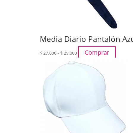
Media Diario Pantalón Az
Rango
Comprar
$
27.000
-
$
29.000
de
precios:
desde
$ 27.000
hasta
$ 29.000