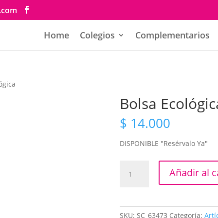
s.com
Home
Colegios
Complementarios
ógica
Bolsa Ecológic
$
14.000
DISPONIBLE "Resérvalo Ya"
Bolsa
Añadir al c
Ecológica
cantidad
SKU:
SC_63473
Categoría:
Art