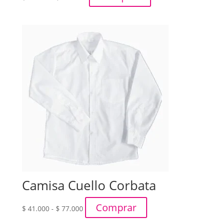
de
precios:
desde
$ 50.000
hasta
$ 117.000
Camisa Cuello Corbata
Rango
Comprar
$
41.000
-
$
77.000
de