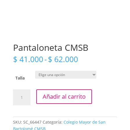
Pantaloneta CMSB
Rango
$
41.000
-
$
62.000
de
precios:
desde
Talla
$ 41.000
hasta
Pantaloneta
Añadir al carrito
$ 62.000
CMSB
cantidad
SKU:
SC_66447
Categoría:
Colegio Mayor de San
Bartolomé CMSB