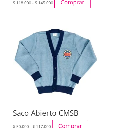
Rango
Comprar
$
118.000
-
$
145.000
de
precios:
desde
$ 118.000
hasta
$ 145.000
Saco Abierto CMSB
Rango
Comprar
$
50.000
-
$
117.000