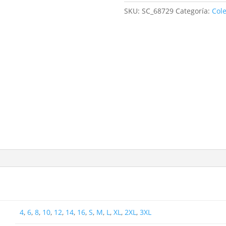
cantidad
SKU:
SC_68729
Categoría:
Col
4
,
6
,
8
,
10
,
12
,
14
,
16
,
S
,
M
,
L
,
XL
,
2XL
,
3XL