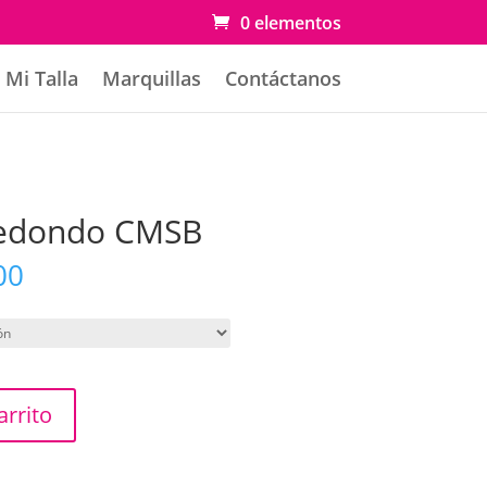
0 elementos
Mi Talla
Marquillas
Contáctanos
Redondo CMSB
Rango
00
de
precios:
desde
$ 49.000
hasta
arrito
$ 69.000