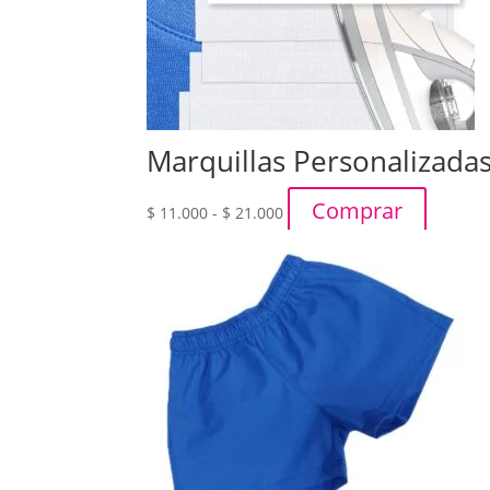
Marquillas Personalizada
Rango
Comprar
$
11.000
-
$
21.000
de
precios:
desde
$ 11.000
hasta
$ 21.000