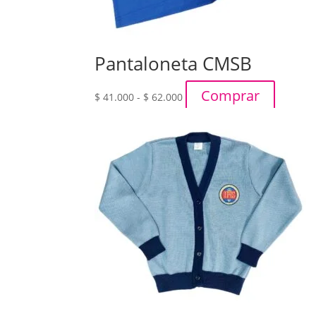
Pantaloneta CMSB
Rango
Comprar
$
41.000
-
$
62.000
de
precios:
desde
$ 41.000
hasta
$ 62.000