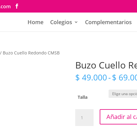
s.com
Home
Colegios
Complementarios
/ Buzo Cuello Redondo CMSB
Buzo Cuello 
$
49.000
-
$
69.0
Talla
Buzo
Añadir al c
Cuello
Redondo
CMSB