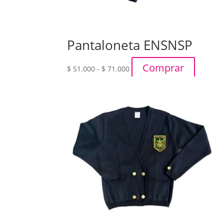
Pantaloneta ENSNSP
Rango
Comprar
$
51.000
-
$
71.000
de
precios:
desde
$ 51.000
hasta
$ 71.000