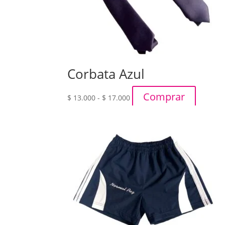
Corbata Azul
Rango
Comprar
$
13.000
-
$
17.000
de
precios:
desde
$ 13.000
hasta
$ 17.000