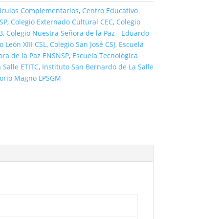
tículos Complementarios
,
Centro Educativo
NSP
,
Colegio Externado Cultural CEC
,
Colegio
B
,
Colegio Nuestra Señora de la Paz - Eduardo
o León XIII CSL
,
Colegio San José CSJ
,
Escuela
ora de la Paz ENSNSP
,
Escuela Tecnológica
a Salle ETITC
,
Instituto San Bernardo de La Salle
egorio Magno LPSGM