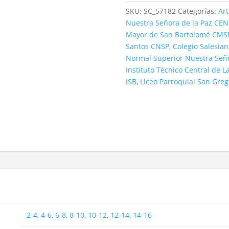
SKU:
SC_57182
Categorías:
Ar
Nuestra Señora de la Paz CE
Mayor de San Bartolomé CMS
Santos CNSP
,
Colegio Salesian
Normal Superior Nuestra Señ
Instituto Técnico Central de L
ISB
,
Liceo Parroquial San Gr
2-4
,
4-6
,
6-8
,
8-10
,
10-12
,
12-14
,
14-16