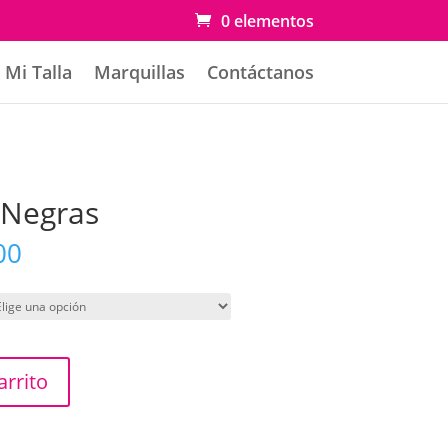
0 elementos
Mi Talla
Marquillas
Contáctanos
 Negras
Rango
00
de
precios:
desde
$ 15.000
hasta
arrito
$ 17.000