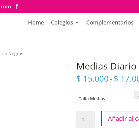
s.com
Home
Colegios
Complementarios
ario Negras
Medias Diario
$
15.000
-
$
17.0
Talla Medias
Medias
Añadir al c
Diario
Negras
cantidad