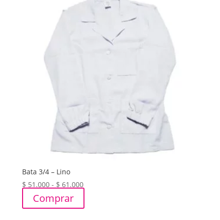
Bata 3/4 – Lino
Rango
$
51.000
-
$
61.000
de
Comprar
precios:
desde