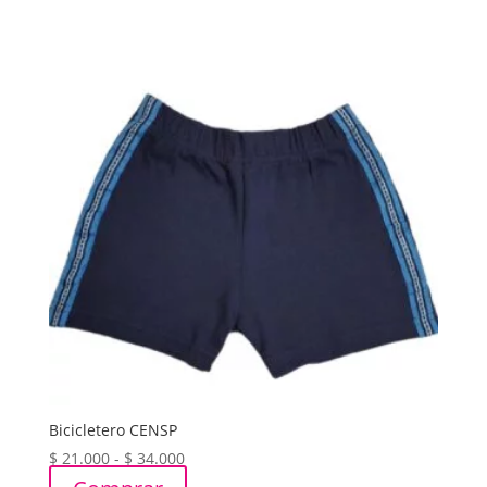
$ 51.000
hasta
$ 61.000
Bicicletero CENSP
Rango
$
21.000
-
$
34.000
de