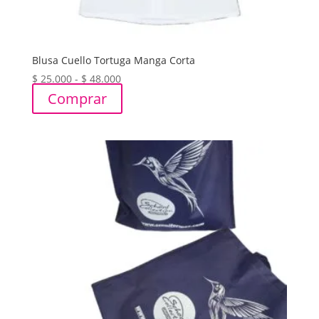
Blusa Cuello Tortuga Manga Corta
Rango
$
25.000
-
$
48.000
de
Comprar
precios:
desde
$ 25.000
hasta
$ 48.000