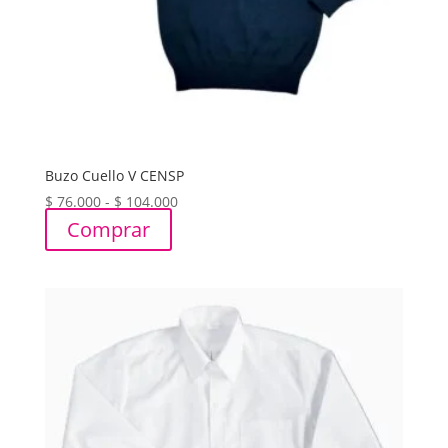
Buzo Cuello V CENSP
Rango
$
76.000
-
$
104.000
de
Comprar
precios:
desde
$ 76.000
hasta
$ 104.000