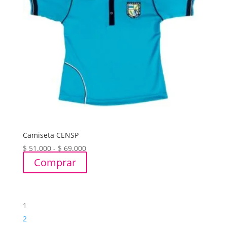
Camiseta CENSP
Rango
$
51.000
-
$
69.000
de
Comprar
precios:
desde
$ 51.000
1
hasta
$ 69.000
2