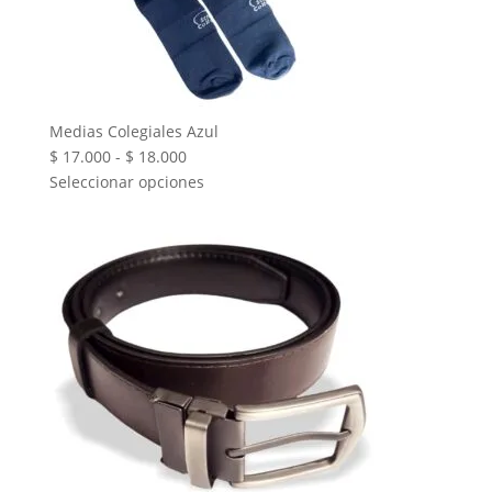
Medias Colegiales Azul
Rango
$
17.000
-
$
18.000
de
Seleccionar opciones
precios:
desde
$ 17.000
hasta
$ 18.000