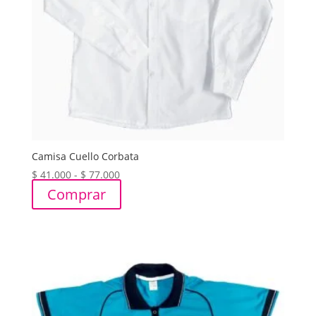
Camisa Cuello Corbata
Rango
$
41.000
-
$
77.000
de
Comprar
precios:
desde
$ 41.000
hasta
$ 77.000