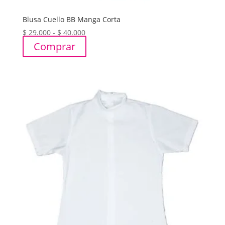
Blusa Cuello BB Manga Corta
Rango
$
29.000
-
$
40.000
de
Comprar
precios:
desde
$ 29.000
hasta
$ 40.000