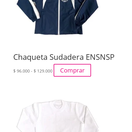
Chaqueta Sudadera ENSNSP
Rango
Comprar
$
96.000
-
$
129.000
de
precios:
desde
$ 96.000
hasta
$ 129.000