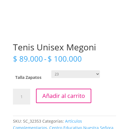
Tenis Unisex Megoni
Rango
$
89.000
-
$
100.000
de
precios:
desde
Talla Zapatos
$ 89.000
hasta
Tenis
Añadir al carrito
$ 100.000
Unisex
Megoni
cantidad
SKU:
SC_32353
Categorías:
Artículos
Complementarios
,
Centro Educativo Nuestra Señora