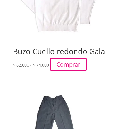
Buzo Cuello redondo Gala
Rango
Comprar
$
62.000
-
$
74.000
de
precios:
desde
$ 62.000
hasta
$ 74.000