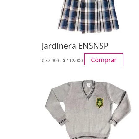
Jardinera ENSNSP
Rango
Comprar
$
87.000
-
$
112.000
de
precios:
desde
$ 87.000
hasta
$ 112.000