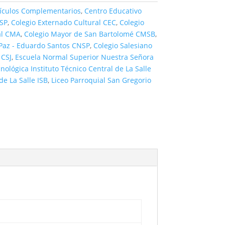
tículos Complementarios
,
Centro Educativo
NSP
,
Colegio Externado Cultural CEC
,
Colegio
al CMA
,
Colegio Mayor de San Bartolomé CMSB
,
 Paz - Eduardo Santos CNSP
,
Colegio Salesiano
 CSJ
,
Escuela Normal Superior Nuestra Señora
nológica Instituto Técnico Central de La Salle
de La Salle ISB
,
Liceo Parroquial San Gregorio