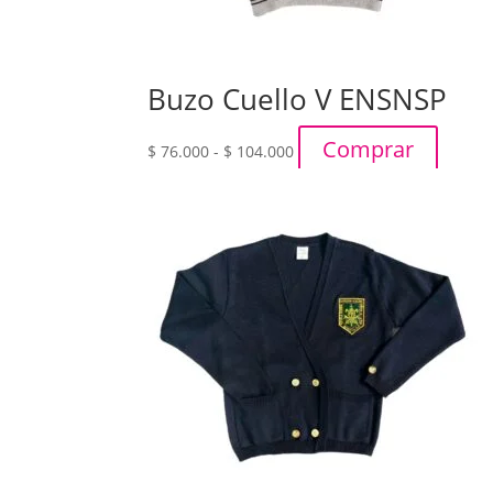
Buzo Cuello V ENSNSP
Rango
Comprar
$
76.000
-
$
104.000
de
precios:
desde
$ 76.000
hasta
$ 104.000