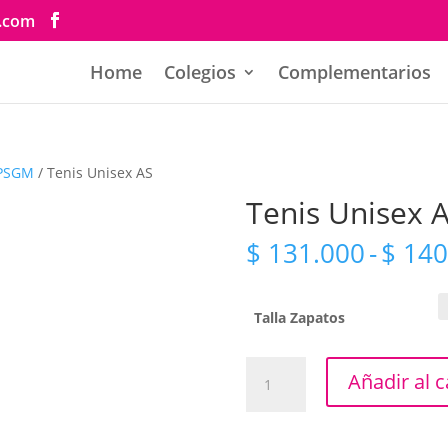
s.com
Home
Colegios
Complementarios
LPSGM
/ Tenis Unisex AS
Tenis Unisex 
$
131.000
-
$
140
Talla Zapatos
Tenis
Añadir al c
Unisex
AS
cantidad