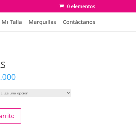
0 elementos
Mi Talla
Marquillas
Contáctanos
AS
Rango
.000
de
precios:
desde
$ 131.000
hasta
arrito
$ 140.000