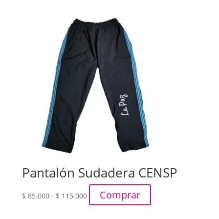
precios:
desde
$ 41.000
hasta
$ 77.000
Pantalón Sudadera CENSP
Rango
Comprar
$
85.000
-
$
115.000
de
precios: