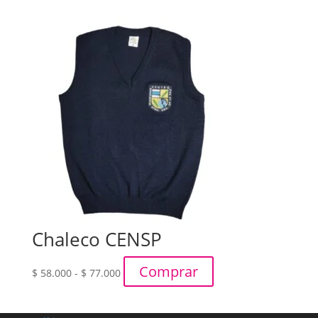
desde
$ 85.000
hasta
$ 115.000
Chaleco CENSP
Rango
Comprar
$
58.000
-
$
77.000
de
precios:
desde