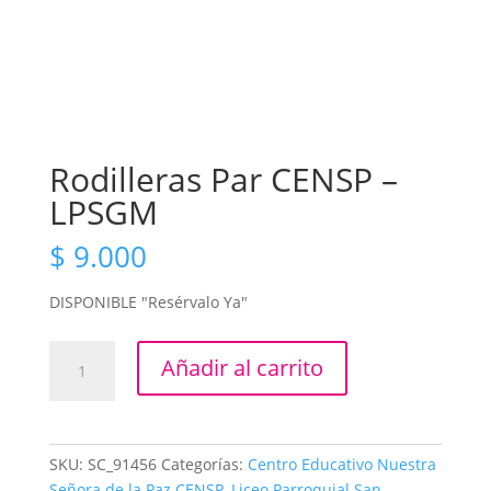
Rodilleras Par CENSP –
LPSGM
$
9.000
DISPONIBLE "Resérvalo Ya"
Rodilleras
Añadir al carrito
Par
CENSP
-
LPSGM
SKU:
SC_91456
Categorías:
Centro Educativo Nuestra
cantidad
Señora de la Paz CENSP
,
Liceo Parroquial San