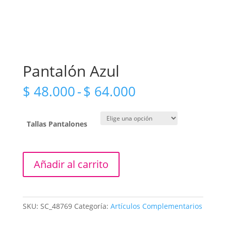
Pantalón Azul
Rango
$
48.000
-
$
64.000
de
precios:
desde
Tallas Pantalones
$ 48.000
hasta
$ 64.000
Pantalón
Añadir al carrito
Azul
cantidad
SKU:
SC_48769
Categoría:
Artículos Complementarios