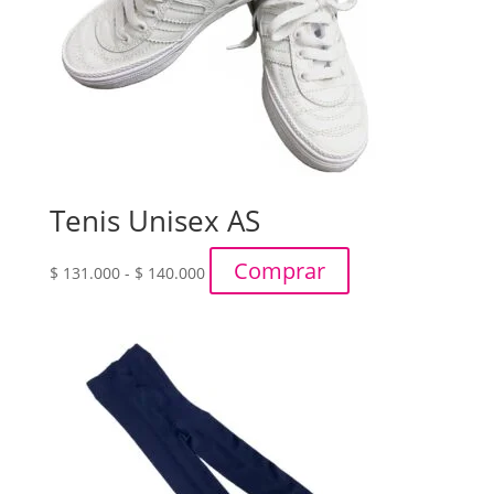
Tenis Unisex AS
Rango
Comprar
$
131.000
-
$
140.000
de
precios:
desde
$ 131.000
hasta
$ 140.000