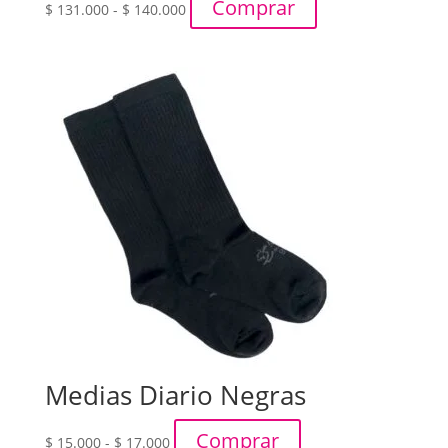
Rango
Comprar
$
131.000
-
$
140.000
de
precios:
desde
$ 131.000
hasta
$ 140.000
Medias Diario Negras
Rango
Comprar
$
15.000
-
$
17.000