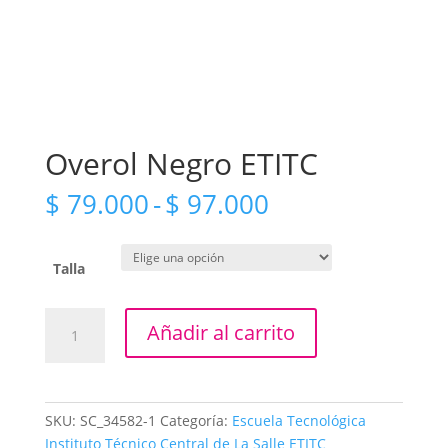
Overol Negro ETITC
Rango
$
79.000
-
$
97.000
de
precios:
desde
Talla
$ 79.000
hasta
Overol
Añadir al carrito
$ 97.000
Negro
ETITC
cantidad
SKU:
SC_34582-1
Categoría:
Escuela Tecnológica
Instituto Técnico Central de La Salle ETITC