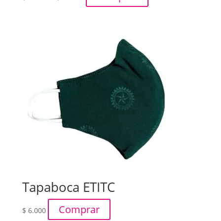
de
precios:
desde
$ 15.000
hasta
$ 17.000
Tapaboca ETITC
Comprar
$
6.000