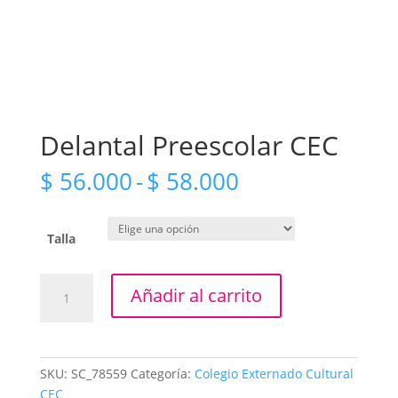
Delantal Preescolar CEC
Rango
$
56.000
-
$
58.000
de
precios:
desde
Talla
$ 56.000
hasta
Delantal
Añadir al carrito
$ 58.000
Preescolar
CEC
cantidad
SKU:
SC_78559
Categoría:
Colegio Externado Cultural
CEC