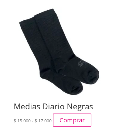
precios:
desde
$ 107.000
hasta
$ 135.000
Medias Diario Negras
Rango
Comprar
$
15.000
-
$
17.000
de
precios: