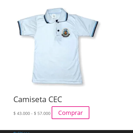
desde
$ 15.000
hasta
$ 17.000
Camiseta CEC
Rango
Comprar
$
43.000
-
$
57.000
de
precios:
desde