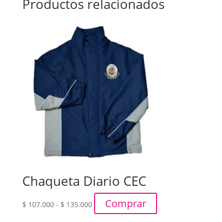
Productos relacionados
Chaqueta Diario CEC
Rango
Comprar
$
107.000
-
$
135.000
de