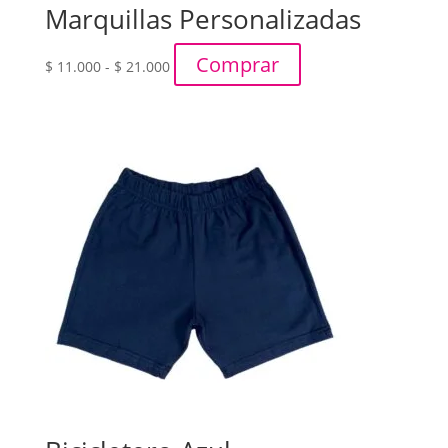
Marquillas Personalizadas
Rango
Comprar
$
11.000
-
$
21.000
de
precios:
desde
$ 11.000
hasta
$ 21.000