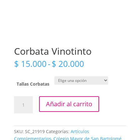
Corbata Vinotinto
Rango
$
15.000
-
$
20.000
de
precios:
desde
Tallas Corbatas
$ 15.000
hasta
Corbata
Añadir al carrito
$ 20.000
Vinotinto
cantidad
SKU:
SC_21919
Categorías:
Artículos
Complementarios
,
Colegio Mayor de San Bartolomé