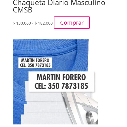
Chaqueta Diario Masculino
CMSB
Rango
Comprar
$
130.000
-
$
182.000
de
precios:
desde
$ 130.000
hasta
$ 182.000