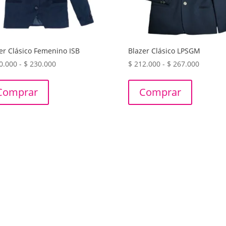
er Clásico Femenino ISB
Blazer Clásico LPSGM
Rango
Rango
0.000
-
$
230.000
$
212.000
-
$
267.000
de
de
precios:
precios:
Comprar
Comprar
desde
desde
$ 180.000
$ 212.0
hasta
hasta
$ 230.000
$ 267.0