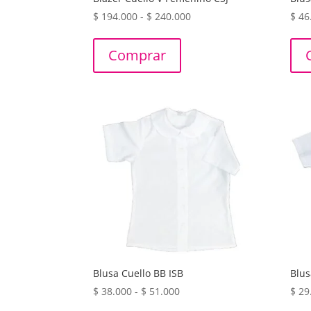
Rango
$
194.000
-
$
240.000
$
46
de
precios:
Comprar
desde
$ 194.000
hasta
$ 240.000
Blusa Cuello BB ISB
Blus
Rango
$
38.000
-
$
51.000
$
29
de