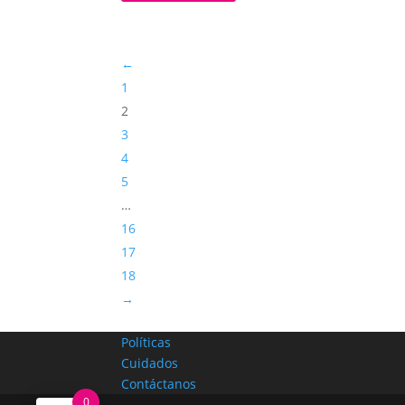
$ 47.000
hasta
$ 59.000
←
1
2
3
4
5
…
16
17
18
→
Políticas
Cuidados
Contáctanos
0