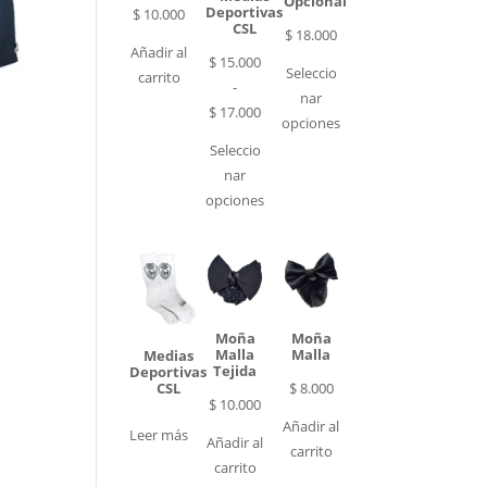
Opcional
Deportivas
$
10.000
CSL
$
18.000
Añadir al
$
15.000
Seleccio
carrito
-
nar
Rango
$
17.000
opciones
de
Seleccio
precios:
nar
desde
opciones
$ 15.000
hasta
00
$ 17.000
00
Moña
Moña
Malla
Malla
Medias
Tejida
Deportivas
$
8.000
CSL
$
10.000
Añadir al
Leer más
Añadir al
carrito
carrito