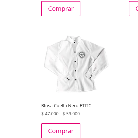
precios:
Comprar
desde
$ 38.000
hasta
$ 51.000
Blusa Cuello Neru ETITC
Rango
$
47.000
-
$
59.000
de
precios:
Comprar
desde