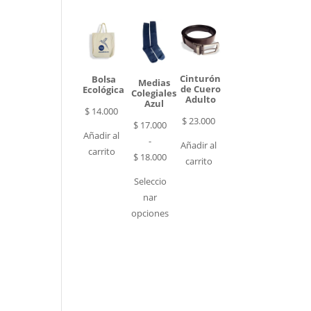
Cinturón
Bolsa
Medias
de Cuero
Ecológica
Colegiales
Adulto
Azul
$
14.000
$
23.000
$
17.000
Añadir al
-
Añadir al
carrito
Rango
$
18.000
carrito
de
Seleccio
precios:
nar
desde
opciones
$ 17.000
hasta
$ 18.000