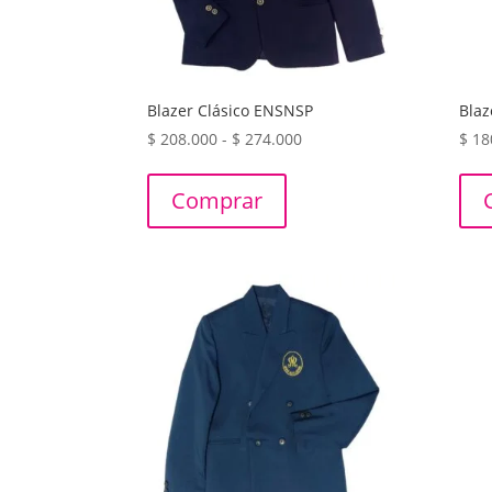
Blazer Clásico ENSNSP
Blaz
Rango
$
208.000
-
$
274.000
$
18
de
precios:
Comprar
desde
$ 208.000
hasta
$ 274.000