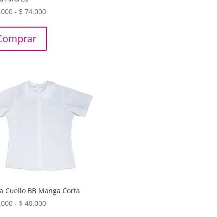
Rango
.000
-
$
74.000
de
precios:
Comprar
desde
$ 46.000
hasta
$ 74.000
a Cuello BB Manga Corta
Rango
.000
-
$
40.000
de