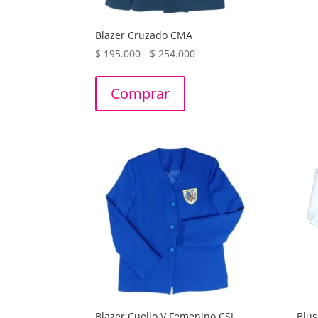
Blazer Cruzado CMA
Rango
$
195.000
-
$
254.000
de
precios:
Comprar
desde
$ 195.000
hasta
$ 254.000
Blazer Cuello V Femenino CSJ
Blus